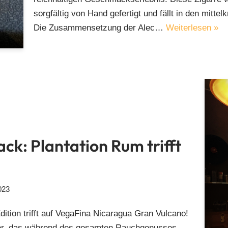
sorgfältig von Hand gefertigt und fällt in den mitte
Die Zusammensetzung der Alec…
Weiterlesen »
ck: Plantation Rum trifft
023
ition trifft auf VegaFina Nicaragua Gran Vulcano!
der, das während des gesamten Rauchgenusses