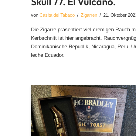
Skull 77. El Vulcano.
von
Casita del Tabaco
Zigarren
21. Oktober 202
Die Zigarre präsentiert viel cremigen Rauch m
Kerbschnitt ist hier angebracht. Rauchvergnü
Dominikanische Republik, Nicaragua, Peru. U
leche Ecuador.