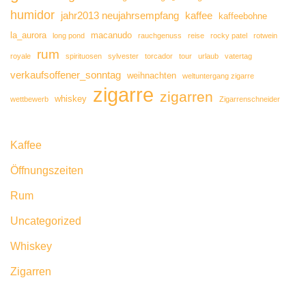
humidor
jahr2013 neujahrsempfang
kaffee
kaffeebohne
la_aurora
macanudo
long pond
rauchgenuss
reise
rocky patel
rotwein
rum
royale
spirituosen
sylvester
torcador
tour
urlaub
vatertag
verkaufsoffener_sonntag
weihnachten
weltuntergang zigarre
zigarre
zigarren
whiskey
wettbewerb
Zigarrenschneider
Kaffee
Öffnungszeiten
Rum
Uncategorized
Whiskey
Zigarren