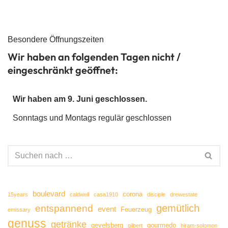
Besondere Öffnungszeiten
Wir haben an folgenden Tagen nicht /
eingeschränkt geöffnet:
Wir haben am 9. Juni geschlossen.
Sonntags und Montags regulär geschlossen
boulevard
corona
15years
caldwell
casa1910
disciple
drewestate
gemütlich
entspannend
event
Feuerzeug
emissary
genuss
getränke
gevelsberg
gourmedo
gilbert
hiram-solomon