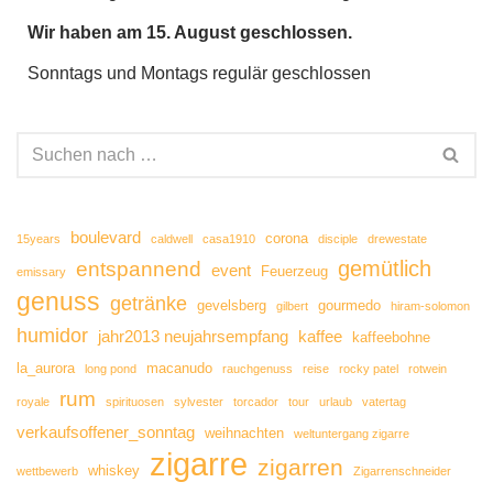
Wir haben am 15. August geschlossen.
Sonntags und Montags regulär geschlossen
boulevard
corona
15years
caldwell
casa1910
disciple
drewestate
gemütlich
entspannend
event
Feuerzeug
emissary
genuss
getränke
gevelsberg
gourmedo
gilbert
hiram-solomon
humidor
jahr2013 neujahrsempfang
kaffee
kaffeebohne
la_aurora
macanudo
long pond
rauchgenuss
reise
rocky patel
rotwein
rum
royale
spirituosen
sylvester
torcador
tour
urlaub
vatertag
verkaufsoffener_sonntag
weihnachten
weltuntergang zigarre
zigarre
zigarren
whiskey
wettbewerb
Zigarrenschneider