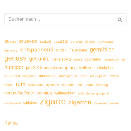
boulevard
corona
15years
caldwell
casa1910
disciple
drewestate
gemütlich
entspannend
event
Feuerzeug
emissary
genuss
getränke
gevelsberg
gourmedo
gilbert
hiram-solomon
humidor
jahr2013 neujahrsempfang
kaffee
kaffeebohne
la_aurora
macanudo
long pond
rauchgenuss
reise
rocky patel
rotwein
rum
royale
spirituosen
sylvester
torcador
tour
urlaub
vatertag
verkaufsoffener_sonntag
weihnachten
weltuntergang zigarre
zigarre
zigarren
whiskey
wettbewerb
Zigarrenschneider
Kaffee