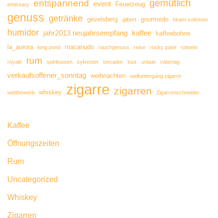
gemütlich
entspannend
event
Feuerzeug
emissary
genuss
getränke
gevelsberg
gourmedo
gilbert
hiram-solomon
humidor
jahr2013 neujahrsempfang
kaffee
kaffeebohne
la_aurora
macanudo
long pond
rauchgenuss
reise
rocky patel
rotwein
rum
royale
spirituosen
sylvester
torcador
tour
urlaub
vatertag
verkaufsoffener_sonntag
weihnachten
weltuntergang zigarre
zigarre
zigarren
whiskey
wettbewerb
Zigarrenschneider
Kaffee
Öffnungszeiten
Rum
Uncategorized
Whiskey
Zigarren