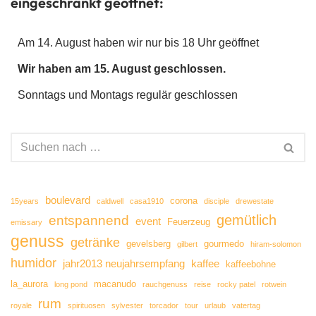
eingeschränkt geöffnet:
Am 14. August haben wir nur bis 18 Uhr geöffnet
Wir haben am 15. August geschlossen.
Sonntags und Montags regulär geschlossen
boulevard
corona
15years
caldwell
casa1910
disciple
drewestate
gemütlich
entspannend
event
Feuerzeug
emissary
genuss
getränke
gevelsberg
gourmedo
gilbert
hiram-solomon
humidor
jahr2013 neujahrsempfang
kaffee
kaffeebohne
la_aurora
macanudo
long pond
rauchgenuss
reise
rocky patel
rotwein
rum
royale
spirituosen
sylvester
torcador
tour
urlaub
vatertag