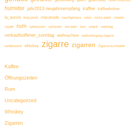
gilbert
hiram-solomon
humidor
jahr2013 neujahrsempfang
kaffee
kaffeebohne
la_aurora
macanudo
long pond
rauchgenuss
reise
rocky patel
rotwein
rum
royale
spirituosen
sylvester
torcador
tour
urlaub
vatertag
verkaufsoffener_sonntag
weihnachten
weltuntergang zigarre
zigarre
zigarren
whiskey
wettbewerb
Zigarrenschneider
Kaffee
Öffnungszeiten
Rum
Uncategorized
Whiskey
Zigarren