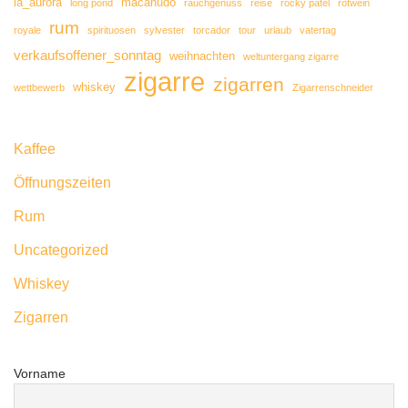
la_aurora
macanudo
long pond
rauchgenuss
reise
rocky patel
rotwein
rum
royale
spirituosen
sylvester
torcador
tour
urlaub
vatertag
verkaufsoffener_sonntag
weihnachten
weltuntergang zigarre
zigarre
zigarren
whiskey
wettbewerb
Zigarrenschneider
Kaffee
Öffnungszeiten
Rum
Uncategorized
Whiskey
Zigarren
Vorname