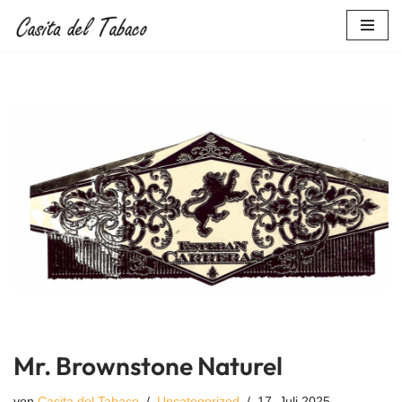
Zum
Inhalt
springen
Mr. Brownstone Naturel
von
Casita del Tabaco
Uncategorized
17. Juli 2025