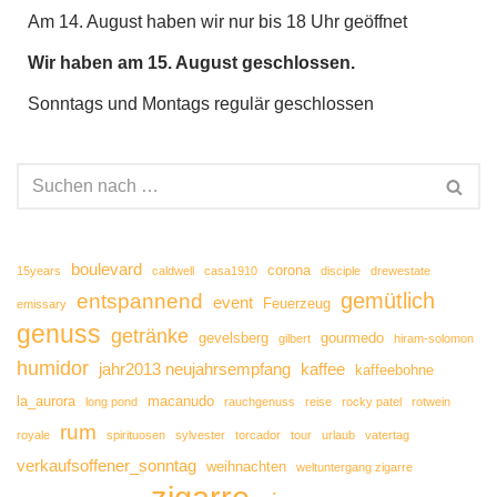
Am 14. August haben wir nur bis 18 Uhr geöffnet
Wir haben am 15. August geschlossen.
Sonntags und Montags regulär geschlossen
boulevard
corona
15years
caldwell
casa1910
disciple
drewestate
gemütlich
entspannend
event
Feuerzeug
emissary
genuss
getränke
gevelsberg
gourmedo
gilbert
hiram-solomon
humidor
jahr2013 neujahrsempfang
kaffee
kaffeebohne
la_aurora
macanudo
long pond
rauchgenuss
reise
rocky patel
rotwein
rum
royale
spirituosen
sylvester
torcador
tour
urlaub
vatertag
verkaufsoffener_sonntag
weihnachten
weltuntergang zigarre