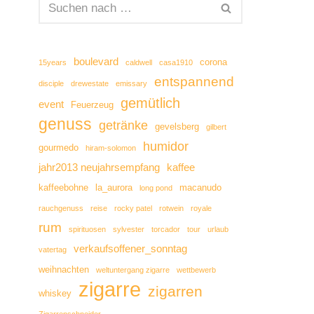
boulevard
corona
15years
caldwell
casa1910
entspannend
disciple
drewestate
emissary
gemütlich
event
Feuerzeug
genuss
getränke
gevelsberg
gilbert
humidor
gourmedo
hiram-solomon
jahr2013 neujahrsempfang
kaffee
kaffeebohne
la_aurora
macanudo
long pond
rauchgenuss
reise
rocky patel
rotwein
royale
rum
spirituosen
sylvester
torcador
tour
urlaub
verkaufsoffener_sonntag
vatertag
weihnachten
weltuntergang zigarre
wettbewerb
zigarre
zigarren
whiskey
Zigarrenschneider