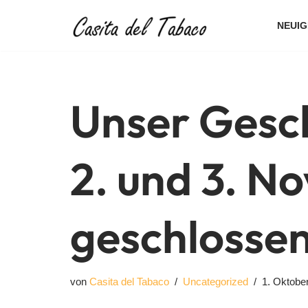
NEUIG
Zum
Inhalt
springen
Unser Gesch
2. und 3. N
geschlosse
von
Casita del Tabaco
Uncategorized
1. Oktobe