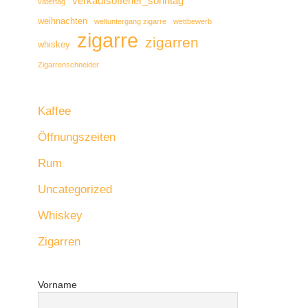
verkaufsoffener_sonntag
vatertag
weihnachten
weltuntergang zigarre
wettbewerb
zigarre
zigarren
whiskey
Zigarrenschneider
Kaffee
Öffnungszeiten
Rum
Uncategorized
Whiskey
Zigarren
Vorname