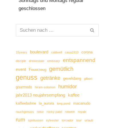
Sonntags und Montags regulär
geschlossen
boulevard
corona
15years
caldwell
casa1910
entspannend
disciple
drewestate
emissary
gemütlich
event
Feuerzeug
genuss
getränke
gevelsberg
gilbert
humidor
gourmedo
hiram-solomon
jahr2013 neujahrsempfang
kaffee
kaffeebohne
la_aurora
macanudo
long pond
rauchgenuss
reise
rocky patel
rotwein
royale
rum
spirituosen
sylvester
torcador
tour
urlaub