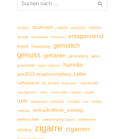
boulevard
corona
15years
caldwell
casa1910
entspannend
disciple
drewestate
emissary
gemütlich
event
Feuerzeug
genuss
getränke
gevelsberg
gilbert
humidor
gourmedo
hiram-solomon
jahr2013 neujahrsempfang
kaffee
kaffeebohne
la_aurora
macanudo
long pond
rauchgenuss
reise
rocky patel
rotwein
royale
rum
spirituosen
sylvester
torcador
tour
urlaub
verkaufsoffener_sonntag
vatertag
weihnachten
weltuntergang zigarre
wettbewerb
zigarre
zigarren
whiskey
Zigarrenschneider