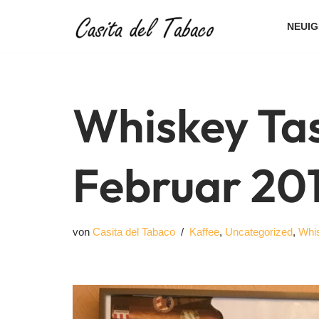
NEUIG
Zum
Inhalt
springen
Whiskey Tas
Februar 20
von
Casita del Tabaco
Kaffee
,
Uncategorized
,
Whi