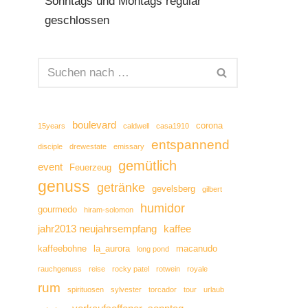
Sonntags und Montags regulär
geschlossen
boulevard
corona
15years
caldwell
casa1910
entspannend
disciple
drewestate
emissary
gemütlich
event
Feuerzeug
genuss
getränke
gevelsberg
gilbert
humidor
gourmedo
hiram-solomon
jahr2013 neujahrsempfang
kaffee
kaffeebohne
la_aurora
macanudo
long pond
rauchgenuss
reise
rocky patel
rotwein
royale
rum
spirituosen
sylvester
torcador
tour
urlaub