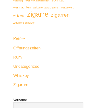
verkaufsoffener_sonntag
vatertag
weihnachten
weltuntergang zigarre
wettbewerb
zigarre
zigarren
whiskey
Zigarrenschneider
Kaffee
Öffnungszeiten
Rum
Uncategorized
Whiskey
Zigarren
Vorname