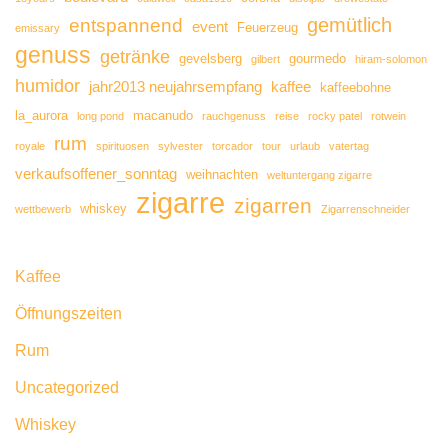
gemütlich
entspannend
event
Feuerzeug
emissary
genuss
getränke
gevelsberg
gourmedo
gilbert
hiram-solomon
humidor
jahr2013 neujahrsempfang
kaffee
kaffeebohne
la_aurora
macanudo
long pond
rauchgenuss
reise
rocky patel
rotwein
rum
royale
spirituosen
sylvester
torcador
tour
urlaub
vatertag
verkaufsoffener_sonntag
weihnachten
weltuntergang zigarre
zigarre
zigarren
whiskey
wettbewerb
Zigarrenschneider
Kaffee
Öffnungszeiten
Rum
Uncategorized
Whiskey